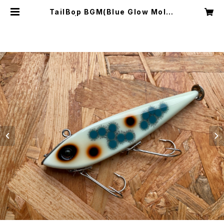
TailBop BGM(Blue Glow Mold)
| HandSome lures