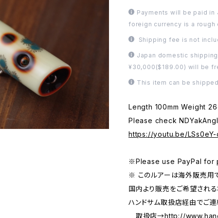
Payments will be paid in
foreign currency is a rough
Shipping fee is not incl
Japan domestic shipping
¥30,000($189.00) will be fr
This item can be shipped
Length 100mm Weight 2
Please check NDYakAngl
https://youtu.be/LSs0eY
※Please use PayPal for 
※ このルアーは海外販売用で
国内より販売をご希望され
ハンドサム取扱店経由でご連
取扱店→
http://www.ha