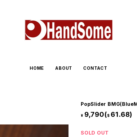
HOME
ABOUT
CONTACT
PopSlider BMG(Blue
9,790(
61.68)
¥
$
SOLD OUT