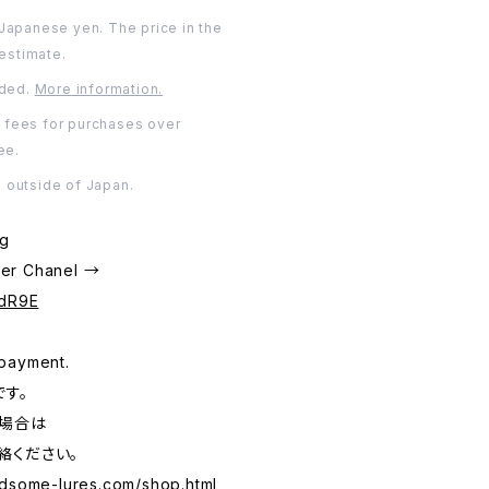
 Japanese yen. The price in the
 estimate.
uded.
More information.
 fees for purchases over
ee.
 outside of Japan.
6g
er Chanel →
-dR9E
payment.
す。
る場合は
絡ください。
ndsome-lures.com/shop.html